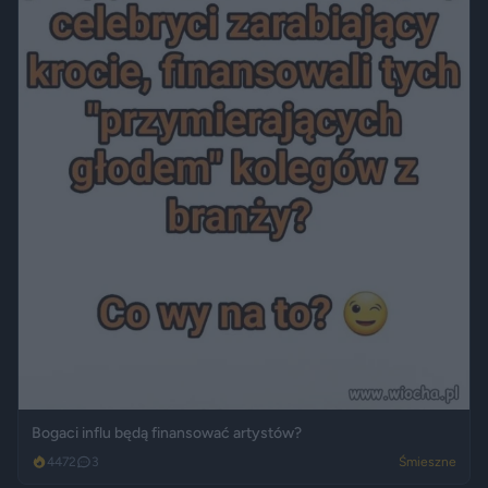
Bogaci influ będą finansować artystów?
4472
3
Śmieszne