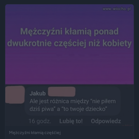
Mężczyźni kłamią częśćiej