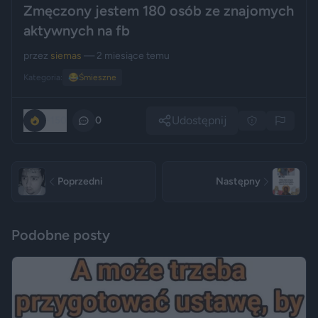
Zmęczony jestem 180 osób ze znajomych
aktywnych na fb
przez
siemas
— 2 miesiące temu
Kategoria:
😂
Śmieszne
Udostępnij
-150
0
Poprzedni
Następny
Podobne posty