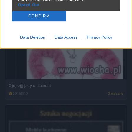
Opted Out
CONFIRM
Data Deletion
Data Access
Privacy Policy
Ojoj ojjj jacy oni biedni
3011
10
Śmieszne