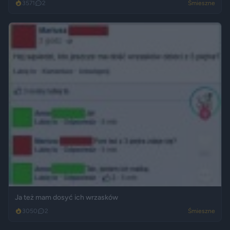
3571
2
Śmieszne
Ja też mam dosyć ich wrzasków
3050
2
Śmieszne