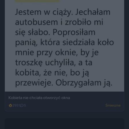
Kobieta nie chciała otworzyć okna
2951
5
Śmieszne