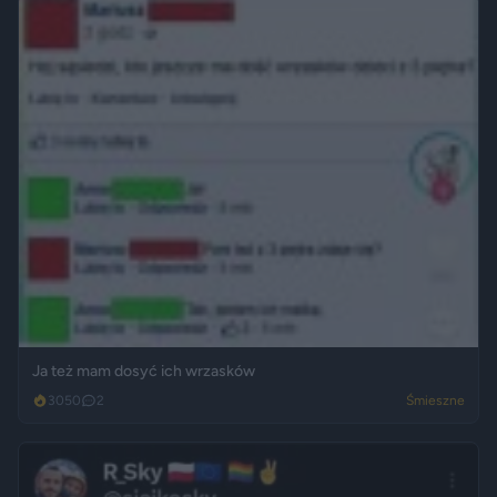
Ja też mam dosyć ich wrzasków
3050
2
Śmieszne