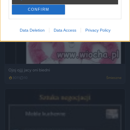
CONFIRM
Data Deletion
Data Access
Privacy Policy
Ojoj ojjj jacy oni biedni
3011
10
Śmieszne