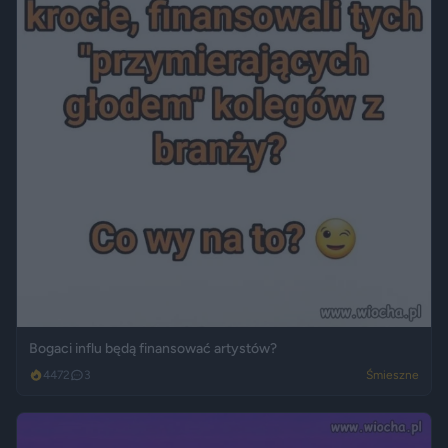
Bogaci influ będą finansować artystów?
4472
3
Śmieszne