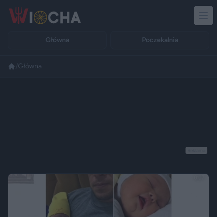
Główna
Poczekalnia
/
Główna
Reklama