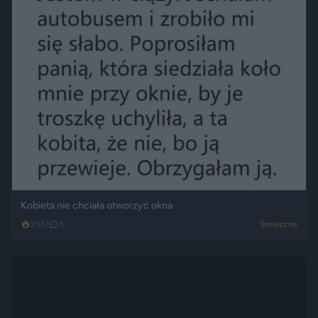
Kobieta nie chciała otworzyć okna
2951
5
Śmieszne