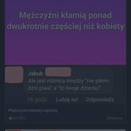
Mężczyźni kłamią częśćiej
3571
2
Śmieszne