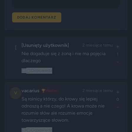
DODAJ KOMENTARZ
[Usunięty użytkownik]
2 miesiące temu
+
[
Nie dogaduje się z żoną i nie ma pojęcia 
1
dlaczego
-
Odpowiedz
vacarius
2 miesiące temu
🏆
Master
+
V
Są rolnicy którzy, do krowy się lepiej 
0
odnoszą a nie czego! A krowa może nie 
-
rozumie słów ale rozumie emocje 
towarzyszące słowom. 
Odpowiedz