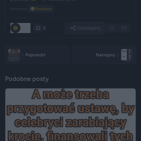
Kategoria:
😂
Śmieszne
Udostępnij
1600
2
Poprzedni
Następny
Podobne posty