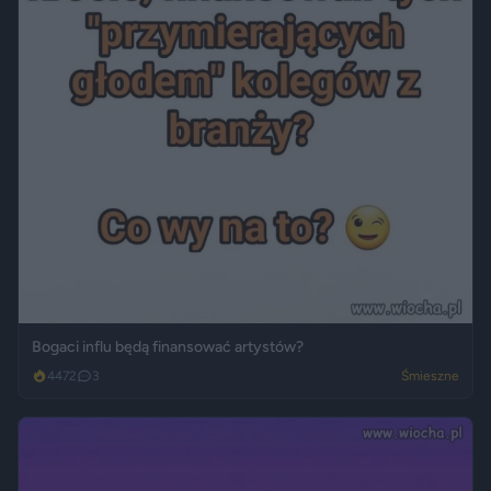
Bogaci influ będą finansować artystów?
4472
3
Śmieszne