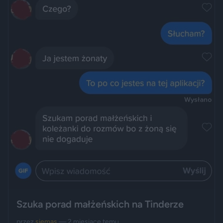
Szuka porad małżeńskich na Tinderze
przez
siemas
— 2 miesiące temu