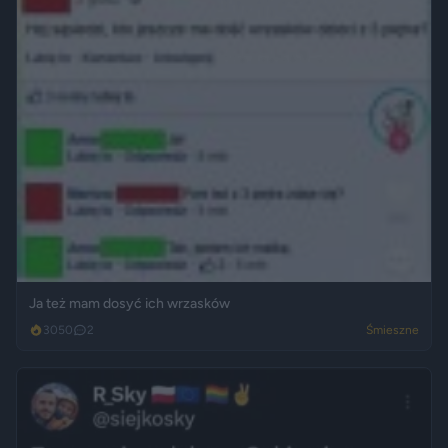
Ja też mam dosyć ich wrzasków
3050
2
Śmieszne