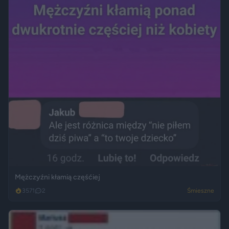
Mężczyźni kłamią częśćiej
3571
2
Śmieszne