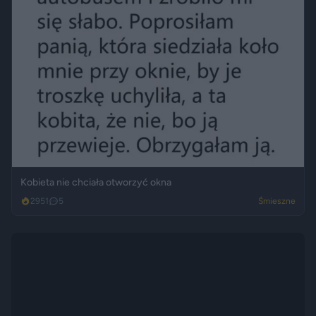
Kobieta nie chciała otworzyć okna
2951
5
Śmieszne