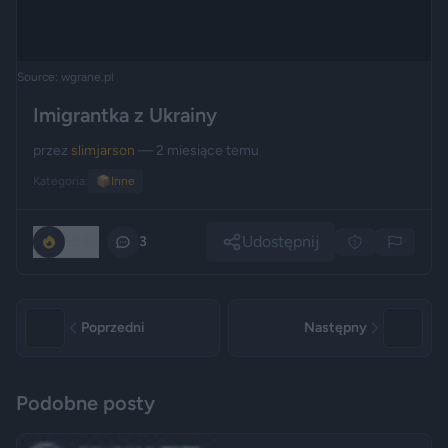
Source: wgrane.pl
Imigrantka z Ukrainy
przez
slimjarson
— 2 miesiące temu
Kategoria:
📦
Inne
Udostępnij
2240
3
Poprzedni
Następny
Podobne posty