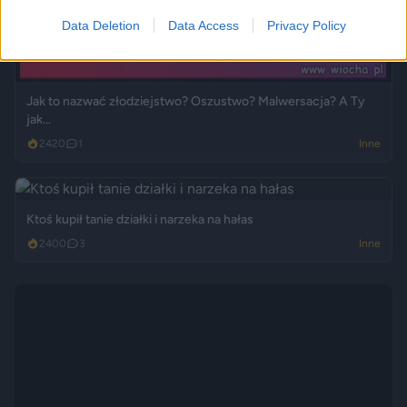
Data Deletion
Data Access
Privacy Policy
Jak to nazwać złodziejstwo? Oszustwo? Malwersacja? A Ty
jak...
2420
1
Inne
Ktoś kupił tanie działki i narzeka na hałas
2400
3
Inne