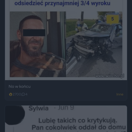
No w końcu
2700
4
Inne