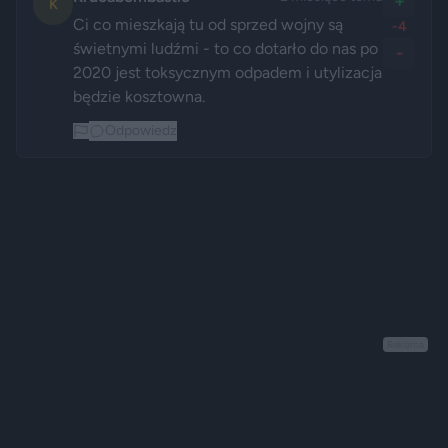
+
K
Ci co mieszkają tu od sprzed wojny są 
-4
świetnymi ludźmi - to co dotarło do nas po 
-
2020 jest toksycznym odpadem i utylizacja 
będzie kosztowna. 
Odpowiedz
Reklama