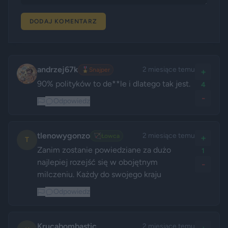
DODAJ KOMENTARZ
andrzej67k
2 miesiące temu
🎖️
Snajper
+
90% polityków to de**le i dlatego tak jest.
4
-
Odpowiedz
tlenowygonzo
2 miesiące temu
🏹
Łowca
+
T
Zanim zostanie powiedziane za dużo 
1
najlepiej rozejść się w obojętnym 
-
milczeniu. Każdy do swojego kraju
Odpowiedz
Krucabombastic
2 miesiące temu