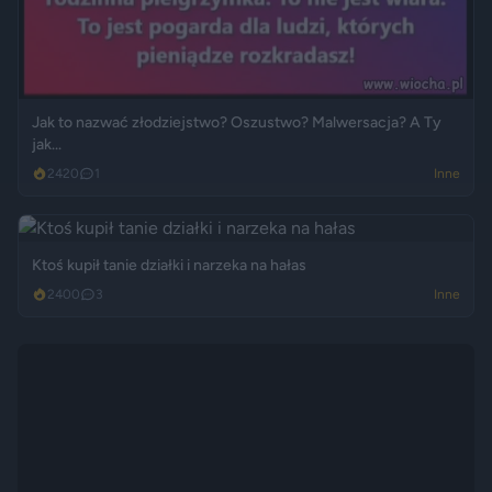
Jak to nazwać złodziejstwo? Oszustwo? Malwersacja? A Ty
jak...
2420
1
Inne
Ktoś kupił tanie działki i narzeka na hałas
2400
3
Inne