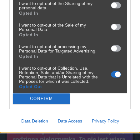
I want to opt-out of the Sharing of my
personal data.
Opted In
I want to opt-out of the Sale of my
Personal Data.
Opted In
I want to opt-out of processing my
Personal Data for Targeted Advertising.
Opted In
Powinna do pakietu być
I want to opt-out of Collection, Use,
2450
9
Inne
Retention, Sale, and/or Sharing of my
Personal Data that Is Unrelated with the
Purposes for which it was collected.
Opted Out
CONFIRM
Data Deletion
Data Access
Privacy Policy