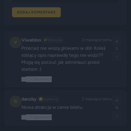
DODAJ KOMENTARZ
Viwaldoo
2 miesiące temu
🌾
Wieśniak
+
V
Przecież nie wiszą głowami w dół. Koleś 
2
robiący opis naprawdę tego nie widzi??

-
Mogą się poczuć jak astronauci przed 
startem :)
Odpowiedz
danzby
2 miesiące temu
😏
Szyderca
+
D
Nowa atrakcja w cenie biletu.
0
-
Odpowiedz