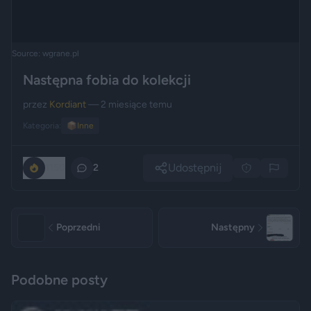
Source: wgrane.pl
Następna fobia do kolekcji
przez
Kordiant
— 2 miesiące temu
Kategoria:
📦
Inne
Udostępnij
1150
2
Poprzedni
Następny
Podobne posty