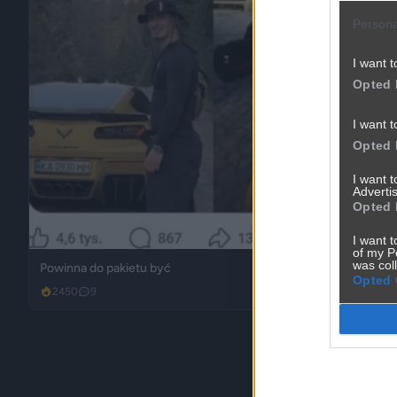
Persona
I want t
Opted 
I want t
Opted 
I want 
Advertis
Opted 
I want t
of my P
was col
Powinna do pakietu być
Opted 
2450
9
Inne