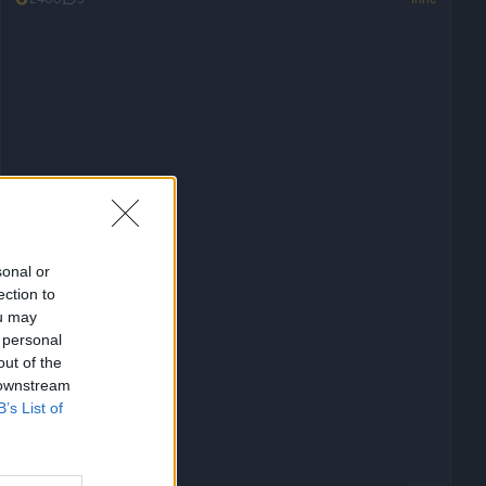
sonal or
ection to
ou may
 personal
out of the
 downstream
B’s List of