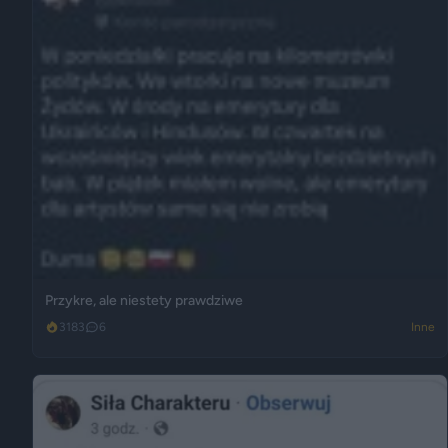
Przykre, ale niestety prawdziwe
3183
6
Inne