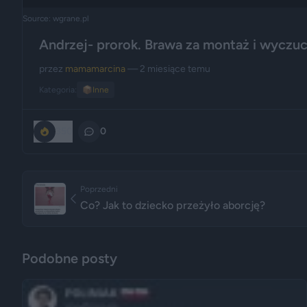
Source: wgrane.pl
Andrzej- prorok. Brawa za montaż i wyczuc
przez
mamamarcina
— 2 miesiące temu
Kategoria:
📦
Inne
350
0
Poprzedni
Co? Jak to dziecko przeżyło aborcję?
Podobne posty