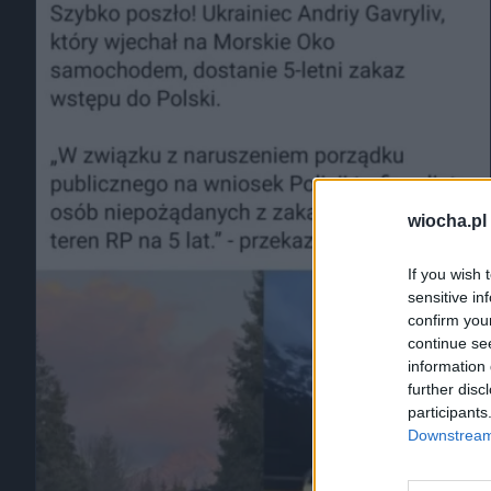
wiocha.pl
If you wish 
sensitive in
confirm you
continue se
information 
further disc
participants
Downstream 