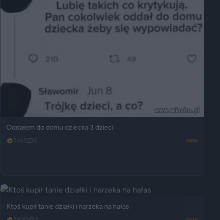
Oddałem do domu dziecka 3 dzieci
2452
0
Inne
Ktoś kupił tanie działki i narzeka na hałas
2400
3
Inne