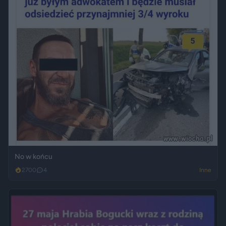
No w końcu
2700
4
Inne