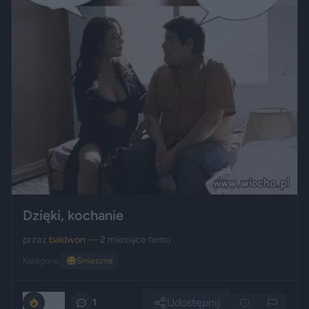
Dzięki, kochanie
przez
baldwon
— 2 miesiące temu
Kategoria:
😂
Śmieszne
Udostępnij
1150
1