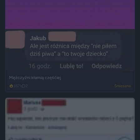
Mężczyźni kłamią częśćiej
3571
2
Śmieszne