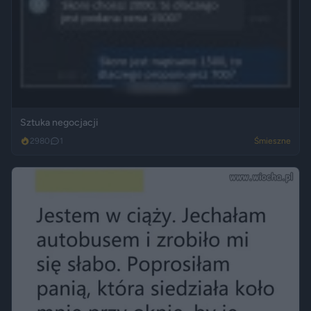
Sztuka negocjacji
2980
1
Śmieszne