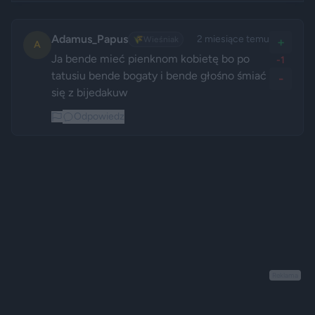
Adamus_Papus
2 miesiące temu
🌾
Wieśniak
+
A
Ja bende mieć pienknom kobietę bo po 
-1
tatusiu bende bogaty i bende głośno śmiać 
-
się z bijedakuw
Odpowiedz
Reklama