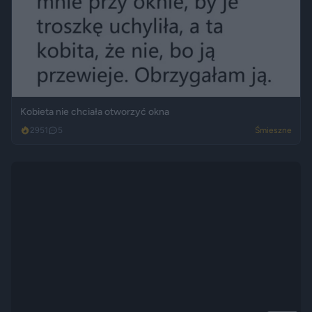
Kobieta nie chciała otworzyć okna
2951
5
Śmieszne