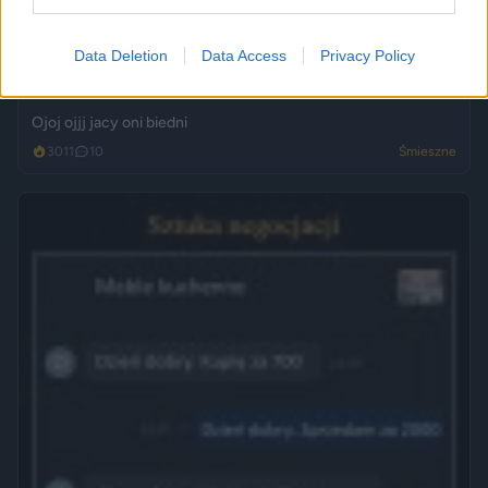
Data Deletion
Data Access
Privacy Policy
Ojoj ojjj jacy oni biedni
3011
10
Śmieszne