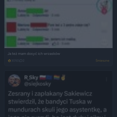
Ja też mam dosyć ich wrzasków
3050
2
Śmieszne