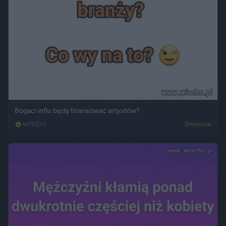
Bogaci influ będą finansować artystów?
4472
3
Śmieszne