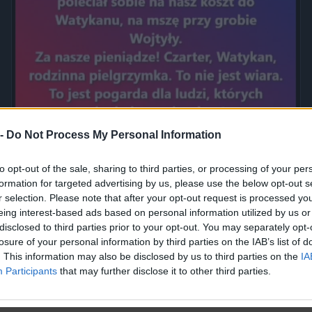
 -
Do Not Process My Personal Information
Jak to nazwać złodziejstwo? Oszustwo? Malwersacja? A Ty
jak...
to opt-out of the sale, sharing to third parties, or processing of your per
formation for targeted advertising by us, please use the below opt-out s
2420
1
Inne
r selection. Please note that after your opt-out request is processed y
eing interest-based ads based on personal information utilized by us or
disclosed to third parties prior to your opt-out. You may separately opt-
losure of your personal information by third parties on the IAB’s list of
. This information may also be disclosed by us to third parties on the
IA
Participants
that may further disclose it to other third parties.