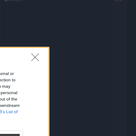
sonal or
ection to
ou may
 personal
out of the
 downstream
B’s List of