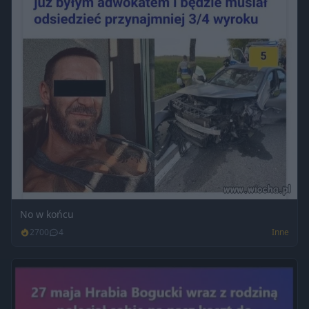
No w końcu
2700
4
Inne