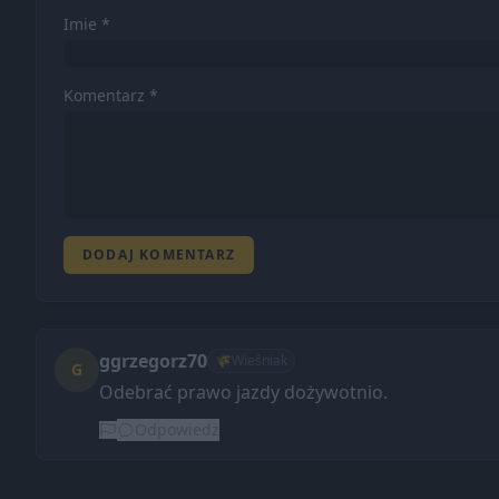
Imie *
Komentarz *
DODAJ KOMENTARZ
ggrzegorz70
🌾
Wieśniak
G
Odebrać prawo jazdy dożywotnio.
Odpowiedz