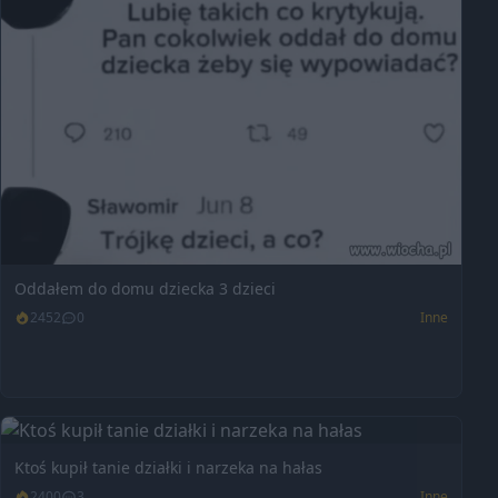
Oddałem do domu dziecka 3 dzieci
2452
0
Inne
Ktoś kupił tanie działki i narzeka na hałas
2400
3
Inne