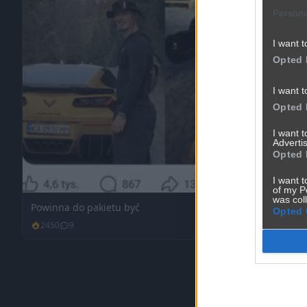
Persona
I want t
Opted 
I want t
Opted 
I want 
Advertis
Opted 
I want t
of my P
was col
Powinna do pakietu być
Opted 
2450
9
Inne