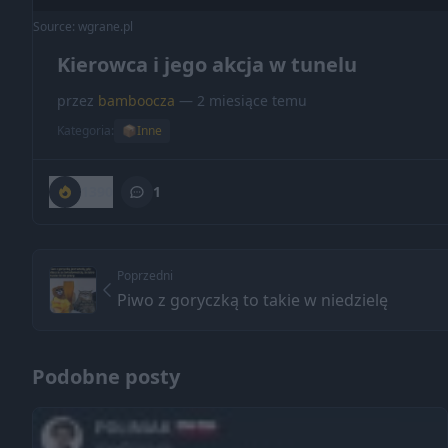
Source: wgrane.pl
Kierowca i jego akcja w tunelu
przez
bamboocza
— 2 miesiące temu
Kategoria:
📦
Inne
1390
1
Poprzedni
Piwo z goryczką to takie w niedzielę
Podobne posty