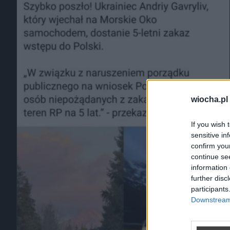
wiocha.pl
If you wish 
sensitive in
confirm you
continue se
information 
further disc
participants
Downstream 