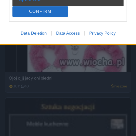
CONFIRM
Data Deletion
Data Access
Privacy Policy
Ojoj ojjj jacy oni biedni
3011
10
Śmieszne