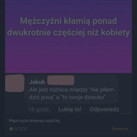
Mężczyźni kłamią częśćiej
3571
2
Śmieszne