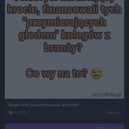
Bogaci influ będą finansować artystów?
4472
3
Śmieszne