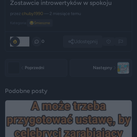
Zostawcie introwertyków w spokoju
przez
chuby1990
— 2 miesiące temu
Kategoria:
😂
Śmieszne
Udostępnij
2190
0
Poprzedni
Następny
Podobne posty