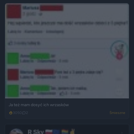
Ja też mam dosyć ich wrzasków
3050
2
Śmieszne