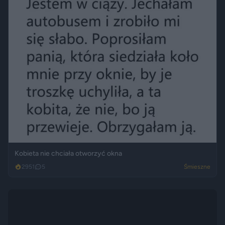
Kobieta nie chciała otworzyć okna
2951
5
Śmieszne