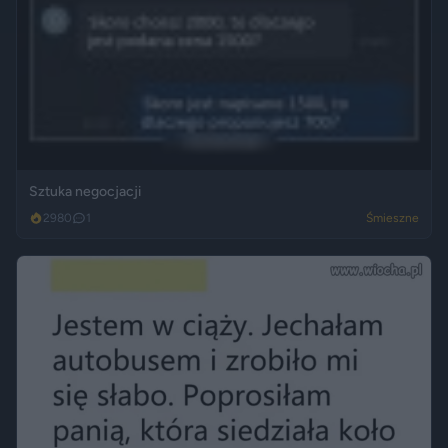
Sztuka negocjacji
2980
1
Śmieszne