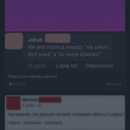
Mężczyźni kłamią częśćiej
3571
2
Śmieszne