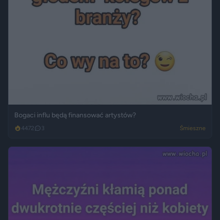
Bogaci influ będą finansować artystów?
4472
3
Śmieszne