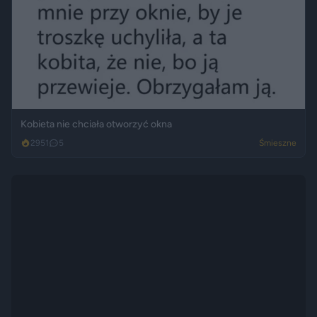
Kobieta nie chciała otworzyć okna
2951
5
Śmieszne