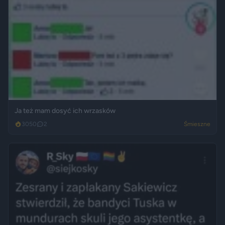
Ja też mam dosyć ich wrzasków
3050
2
Śmieszne