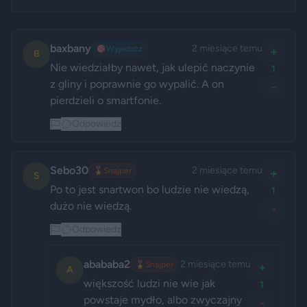
baxbany
2 miesiące temu
🎯
Wyjadacz
+
B
Nie wiedziałby nawet, jak ulepić naczynie 
1
z gliny i poprawnie go wypalić. A on 
-
pierdzieli o smartfonie.
Odpowiedz
Sebo30
2 miesiące temu
🎖️
Snajper
+
S
Po to jest snartwon bo ludzie nie wiedzą, 
1
dużo nie wiedzą. 
-
Odpowiedz
abababa2
2 miesiące temu
🎖️
Snajper
+
A
większość ludzi nie wie jak 
1
powstaje mydło, albo zwyczajny 
-