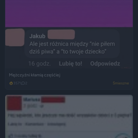
Mężczyźni kłamią częśćiej
3571
2
Śmieszne