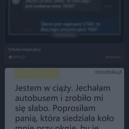
Sztuka negocjacji
2980
1
Śmieszne