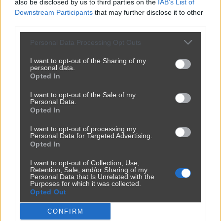
also be disclosed by us to third parties on the
IAB’s List of
słowem hell) godzi w uczucia 
Downstream Participants
that may further disclose it to other
wierny...
third parties.
Pokaż więcej
Personal Data Processing Opt Outs
Odpowiedz
I want to opt-out of the Sharing of my
personal data.
Opted In
tczew
2 miesiące temu
🎖️
Snajper
+
T
Przeszkadza im linia na Hel o 
1
I want to opt-out of the Sale of my
Personal Data.
numerze 666 ale nic złego nie 
-
Opted In
widzieli w numerkach 69 w 
Dąbrowie górniczej. Tam chłopa 
I want to opt-out of processing my
Personal Data for Targeted Advertising.
niemal zadupcyli na smierć.
Opted In
Odpowiedz
I want to opt-out of Collection, Use,
Retention, Sale, and/or Sharing of my
Personal Data that Is Unrelated with the
Purposes for which it was collected.
abababa2
2 miesiące temu
🎖️
Snajper
+
Opted Out
A
jak zawsze w przypadku tych 
0
CONFIRM
"świętszych pod papieża", z góry 
-