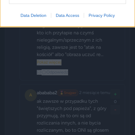
przyjmują, że to oni są od 
rozliczania innych, a nie bycia 
Data Deletion
Data Access
Privacy Policy
rozliczanym, bo to ONI są głosem 
boga na ziemi. kiedy jednak 
kto ich przyłapie na czymś 
nielegalnym/sprzecznym z ich 
religią, zawsze jest to "atak na 
kościół" albo "obraza uczuć re...
Pokaż więcej
Odpowiedz
abababa2
2 miesiące temu
🎖️
Snajper
+
A
ak zawsze w przypadku tych 
0
"świętszych pod papieża", z góry 
-
przyjmują, że to oni są od 
rozliczania innych, a nie bycia 
rozliczanym, bo to ONI są głosem 