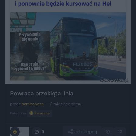
Powraca przeklęta linia
przez
bamboocza
— 2 miesiące temu
Kategoria:
😂
Śmieszne
Udostępnij
2100
5