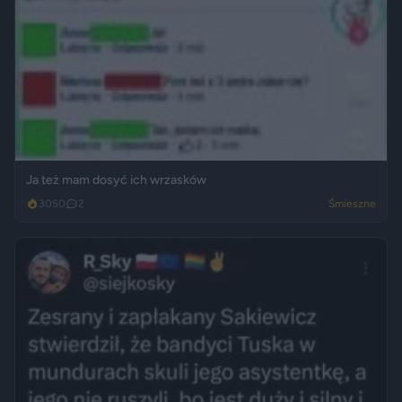
Ja też mam dosyć ich wrzasków
3050
2
Śmieszne