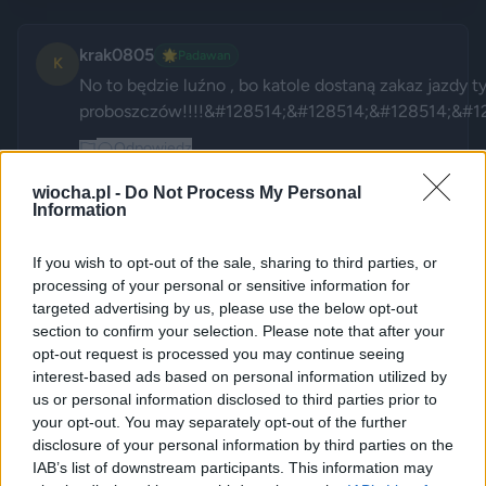
krak0805
🌟
Padawan
K
No to będzie luźno , bo katole dostaną zakaz jazdy 
proboszczów!!!!&#128514;&#128514;&#128514;&#1
Odpowiedz
wiocha.pl -
Do Not Process My Personal
abababa2
2 miesiące temu
🎖️
Snajper
+
Information
A
"Przedstawiciele Archidiecezji 
1
Gdańskiej określili decyzję 
-
If you wish to opt-out of the sale, sharing to third parties, or
przewoźnika o przywróceniu 
processing of your personal or sensitive information for
targeted advertising by us, please use the below opt-out
numeru 666 &#8222;całkowicie 
section to confirm your selection. Please note that after your
niezrozumiałą i 
opt-out request is processed you may continue seeing
prowokacyjną&#8221;. 
interest-based ads based on personal information utilized by
Podkreślają, że zestawienie 
us or personal information disclosed to third parties prior to
&#8222;piekielnej&#8221; liczby 
your opt-out. You may separately opt-out of the further
z nazwą miejscowości Hel 
disclosure of your personal information by third parties on the
(kojarzącą się z angielskim 
IAB’s list of downstream participants. This information may