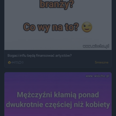
Bogaci influ będą finansować artystów?
4472
3
Śmieszne