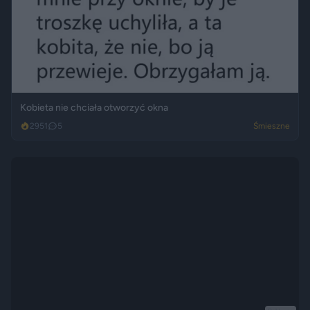
Kobieta nie chciała otworzyć okna
2951
5
Śmieszne